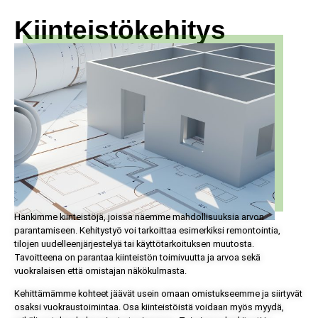
Kiinteistökehitys
Hankimme kiinteistöjä, joissa näemme mahdollisuuksia arvon
parantamiseen. Kehitystyö voi tarkoittaa esimerkiksi remontointia,
tilojen uudelleenjärjestelyä tai käyttötarkoituksen muutosta.
Tavoitteena on parantaa kiinteistön toimivuutta ja arvoa sekä
vuokralaisen että omistajan näkökulmasta.
Kehittämämme kohteet jäävät usein omaan omistukseemme ja siirtyvät
osaksi vuokraustoimintaa. Osa kiinteistöistä voidaan myös myydä,