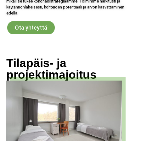
mikäli se tukee kokonaisstrategiaamme. Toimimme harkitusti ja
käytännönläheisesti, kohteiden potentiaali ja arvon kasvattaminen
edellä.
Ota yhteyttä
Tilapäis- ja
projektimajoitus