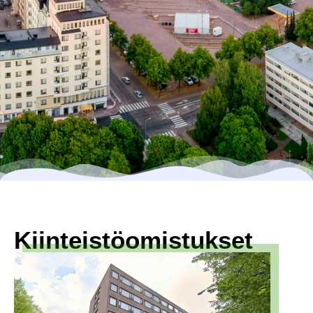
Kiinteistöomistukset