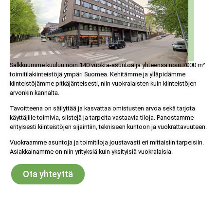
Salkkuumme kuuluu noin 140 vuokra-asuntoa ja yhteensä noin 7000 m²
toimitilakiinteistöjä ympäri Suomea. Kehitämme ja ylläpidämme
kiinteistöjämme pitkäjänteisesti, niin vuokralaisten kuin kiinteistöjen
arvonkin kannalta.
Tavoitteena on säilyttää ja kasvattaa omistusten arvoa sekä tarjota
käyttäjille toimivia, siistejä ja tarpeita vastaavia tiloja. Panostamme
erityisesti kiinteistöjen sijaintiin, tekniseen kuntoon ja vuokrattavuuteen.
Vuokraamme asuntoja ja toimitiloja joustavasti eri mittaisiin tarpeisiin.
Asiakkainamme on niin yrityksiä kuin yksityisiä vuokralaisia.
Ota yhteyttä