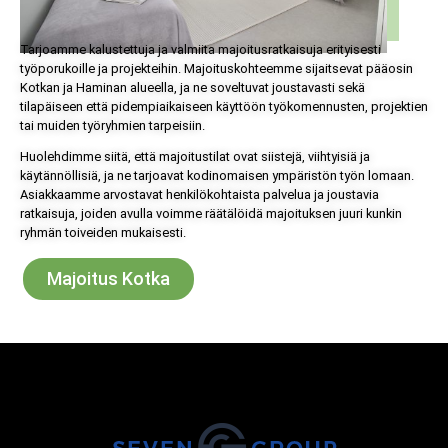
Tarjoamme kalustettuja ja valmiita majoitusratkaisuja erityisesti
työporukoille ja projekteihin. Majoituskohteemme sijaitsevat pääosin
Kotkan ja Haminan alueella, ja ne soveltuvat joustavasti sekä
tilapäiseen että pidempiaikaiseen käyttöön työkomennusten, projektien
tai muiden työryhmien tarpeisiin.
Huolehdimme siitä, että majoitustilat ovat siistejä, viihtyisiä ja
käytännöllisiä, ja ne tarjoavat kodinomaisen ympäristön työn lomaan.
Asiakkaamme arvostavat henkilökohtaista palvelua ja joustavia
ratkaisuja, joiden avulla voimme räätälöidä majoituksen juuri kunkin
ryhmän toiveiden mukaisesti.
Majoitus Kotka