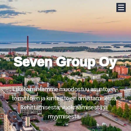
Seven Group Oy
Liiketoimintamme muodostuu asuntojen,
toimitilojen ja kiinteistöjen omistamisesta,
kehittämisestä, vuokraamisesta ja
myymisestä.